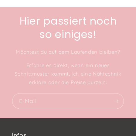
Hier passiert noch
so einiges!
Möchtest du auf dem Laufenden bleiben?
Erfahre es direkt, wenn ein neues
Schnittmuster kommt, ich eine Nähtechnik
erkläre oder die Preise purzeln.
E-Mail
Infos