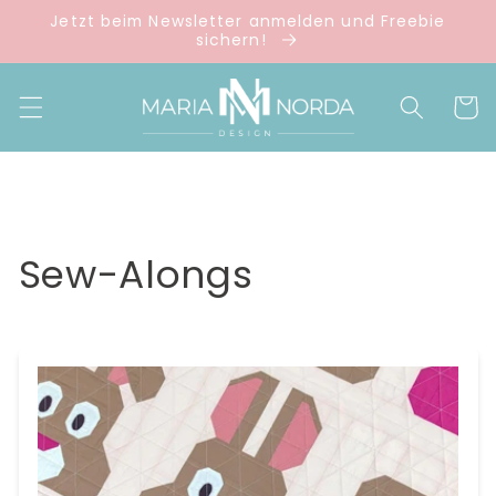
Direkt
Jetzt beim Newsletter anmelden und Freebie
zum
sichern!
Inhalt
Warenko
Sew-Alongs