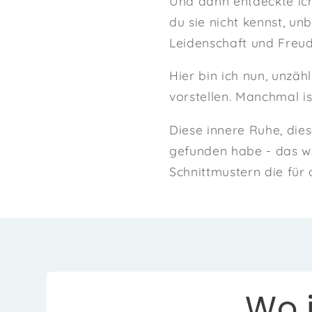
Und dann entdeckte ich
du sie nicht kennst, un
Leidenschaft und Freud
Hier bin ich nun, unzäh
vorstellen. Manchmal i
Diese innere Ruhe, die
gefunden habe - das wü
Schnittmustern die für 
Wo i