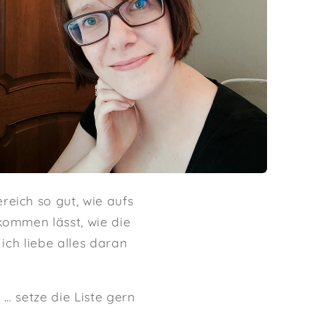
eich so gut, wie aufs
kommen lässt, wie die
ich liebe alles daran
 … setze die Liste gern