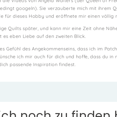
 die Videos von Angela Walters (der Queen of Fre
bedingt googeln). Sie verzauberte mich mit ihrem Qui
e für dieses Hobby und eröffnete mir einen völli
lige Quilts später, und kann mir eine Zeit ohne Näh
st es eben Liebe auf den zweiten Blick.
ses Gefühl des Angekommenseins, dass ich im Patc
nsche ich mir auch für dich und hoffe, dass du in
dich passende Inspiration findest.
ch noch zu finden b