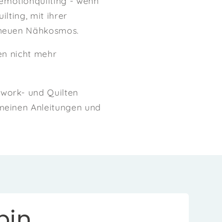
emotionquilting - wenn
lting, mit ihrer
g neuen Nähkosmos.
en nicht mehr
hwork- und Quilten
 meinen Anleitungen und
in...