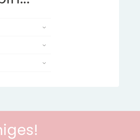
niges!