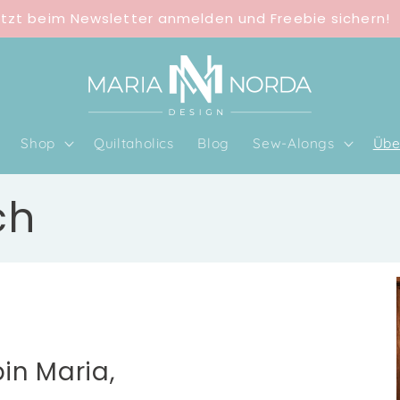
tzt beim Newsletter anmelden und Freebie sichern!
Shop
Quiltaholics
Blog
Sew-Alongs
Übe
ch
bin Maria,