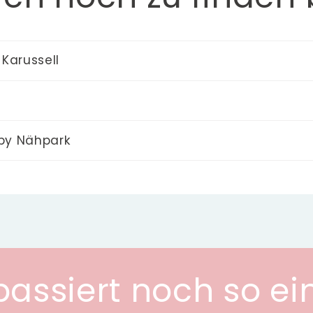
 Karussell
by Nähpark
passiert noch so ei