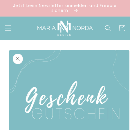
Direkt
Jetzt beim Newsletter anmelden und Freebie
zum
sichern!
Inhalt
Warenko
duktinformationen
ingen