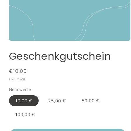
Medien
1
Geschenkgutschein
in
Modal
öffnen
Normaler
€10,00
Preis
inkl. MwSt.
Nennwerte
10,00 €
25,00 €
50,00 €
100,00 €