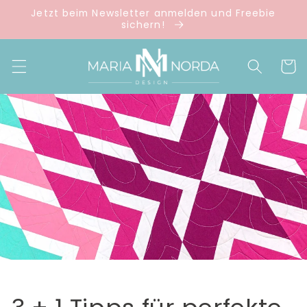
Direkt
Jetzt beim Newsletter anmelden und Freebie
zum
sichern!
Inhalt
Warenko