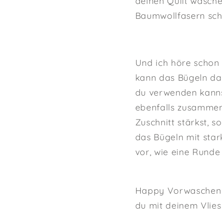
deinen Quilt wasche
Baumwollfasern scho
Und ich höre schon 
kann das Bügeln dan
du verwenden kanns
ebenfalls zusammen.
Zuschnitt stärkst, 
das Bügeln mit star
vor, wie eine Rund
Happy Vorwaschen w
du mit deinem Vlie