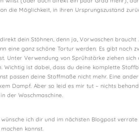
n willst (oder auch direkt ein paar Grad mehr), da
n die Möglichkeit, in ihren Ursprungszustand zurü
direkt dein Stöhnen, denn ja, Vorwaschen braucht 
n eine ganz schöne Tortur werden. Es gibt noch zwe
t. Unter Verwendung von Sprühstärke ziehen sich 
 Wichtig ist dabei, dass du deine komplette Stof
sonst passen deine Stoffmaße nicht mehr. Eine ander
kem Dampf. Aber so leid es mir tut – nichts behande
e in der Waschmaschine.
ünsche ich dir und im nächsten Blogpost verrate 
s machen kannst.