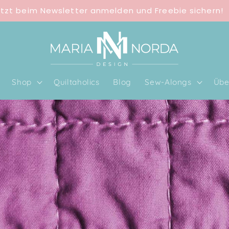
tzt beim Newsletter anmelden und Freebie sichern!
Shop
Quiltaholics
Blog
Sew-Alongs
Übe