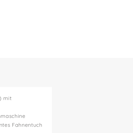
) mit
chmaschine
nntes Fahnentuch