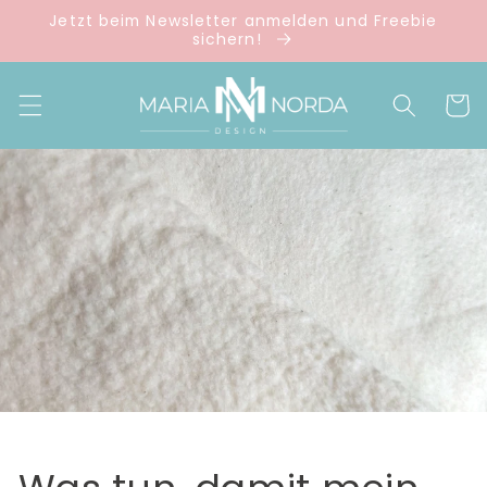
Direkt
Jetzt beim Newsletter anmelden und Freebie
zum
sichern!
Inhalt
Warenko