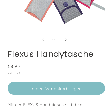
Medien
1
in
von
1
/
8
Modal
öffnen
Flexus Handytasche
Normaler
€8,90
Preis
inkl. MwSt.
In den Warenkorb legen
Mit der FLEXUS Handytasche ist dein