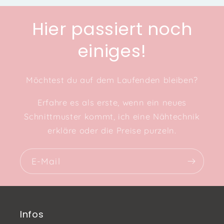
Hier passiert noch
einiges!
Möchtest du auf dem Laufenden bleiben?
Erfahre es als erste, wenn ein neues
Schnittmuster kommt, ich eine Nähtechnik
erkläre oder die Preise purzeln.
E-Mail
Infos