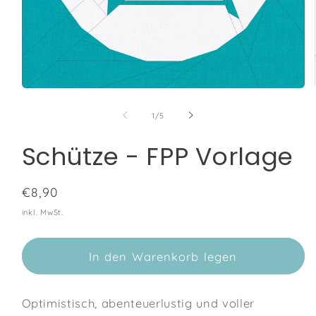
Medien
1
in
von
1
/
5
Modal
öffnen
Schütze - FPP Vorlage
Normaler
€8,90
Preis
inkl. MwSt.
In den Warenkorb legen
Optimistisch, abenteuerlustig und voller